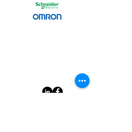
info@idautomation.be
Rue Jean Koch 16, 4800
Verviers
TVA :
0877 697 471
© 2019
www.svenhanssen.be