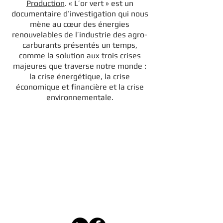
Production
. « L’or vert » est un
documentaire d’investigation qui nous
mène au cœur des énergies
renouvelables de l’industrie des agro-
carburants présentés un temps,
comme la solution aux trois crises
majeures que traverse notre monde :
la crise énergétique, la crise
économique et financière et la crise
environnementale.
info@idautomation.be
Rue Jean Koch 16, 4800
Verviers
TVA :
0877 697 471