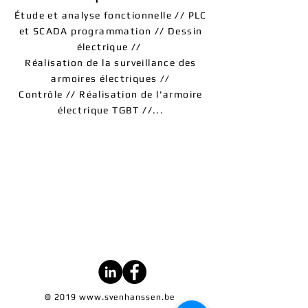
Étude et analyse fonctionnelle​
//
PLC
et SCADA programmation
//
Dessin
électrique
//
Réalisation de la surveillance des
armoires électriques //
Contrôle
//
Réalisation de l'armoire
électrique TGBT
//
...
info@idautomation.be
Rue Jean Koch 16, 4800
Verviers
TVA :
0877 697 471
© 2019
www.svenhanssen.be